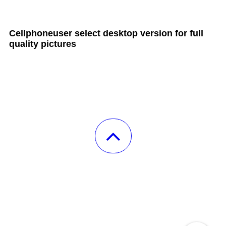
all Cult MTB pages
Cellphoneuser
select
desktop version
for full
quality pictures