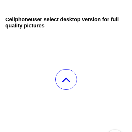
all Cult MTB pages
Cellphoneuser
select
desktop version
for full
quality pictures