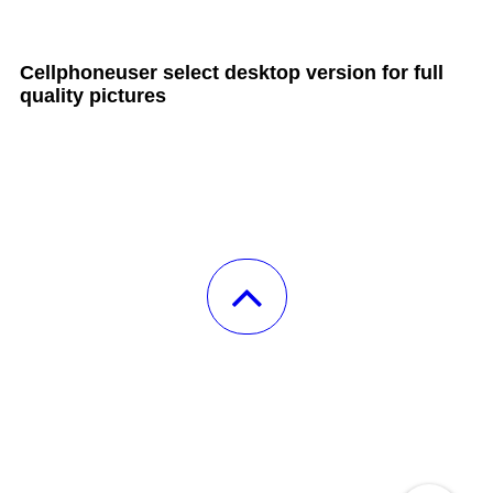
all Cult MTB pages
Cellphoneuser
select
desktop version
for full
quality pictures