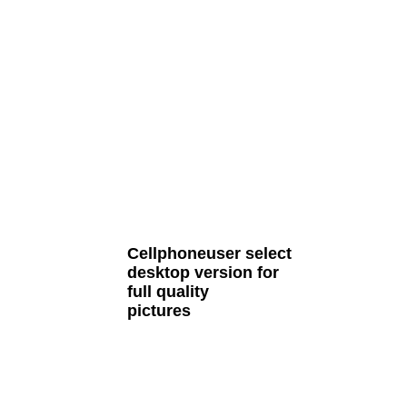
all Cult MTB pages
Cellphoneuser
select
desktop version
for
full quality
pictures